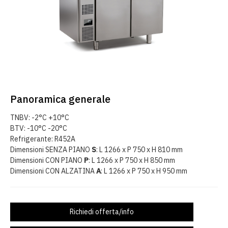
Panoramica generale
TNBV: -2°C +10°C
BTV: -10°C -20°C
Refrigerante: R452A
Dimensioni SENZA PIANO
S
: L 1266 x P 750 x H 810 mm
Dimensioni CON PIANO
P
: L 1266 x P 750 x H 850 mm
Dimensioni CON ALZATINA
A
: L 1266 x P 750 x H 950 mm
Richiedi offerta/info