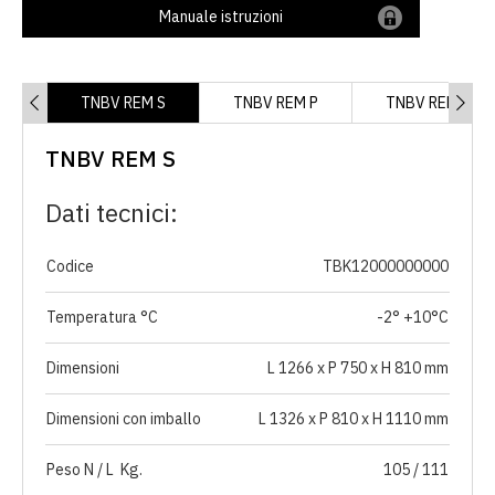
Manuale istruzioni
TNBV REM S
TNBV REM P
TNBV REM A
TNBV REM S
Dati tecnici:
Codice
TBK12000000000
Temperatura °C
-2° +10°C
Dimensioni
L 1266 x P 750 x H 810 mm
Dimensioni con imballo
L 1326 x P 810 x H 1110 mm
Peso N / L Kg.
105 / 111