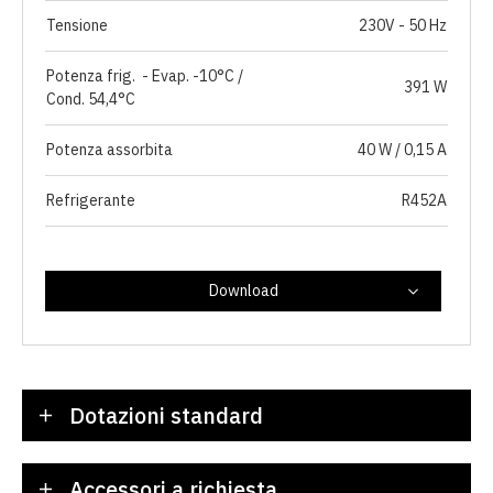
Tensione
230V - 50 Hz
Potenza frig. - Evap. -10°C /
391 W
Cond. 54,4°C
Potenza assorbita
40 W / 0,15 A
Refrigerante
R452A
Download
Dotazioni standard
Accessori a richiesta