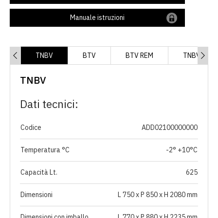
Manuale istruzioni
TNBV
BTV
BTV REM
TNBV REM
TNBV
Dati tecnici:
Codice
ADD02100000000
Temperatura °C
-2° +10°C
Capacità Lt.
625
Dimensioni
L 750 x P 850 x H 2080 mm
Dimensioni con imballo
L 770 x P 880 x H 2235 mm