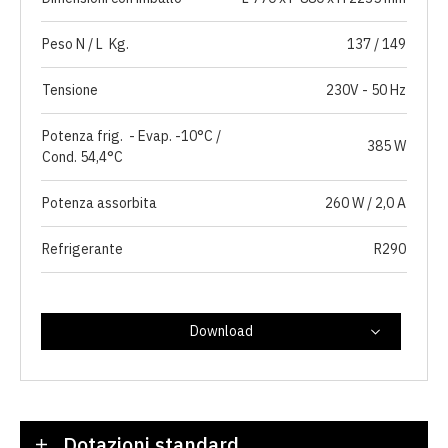
Peso N / L Kg.
137 / 149
Tensione
230V - 50 Hz
Potenza frig. - Evap. -10°C /
385 W
Cond. 54,4°C
Potenza assorbita
260 W / 2,0 A
Refrigerante
R290
Download
Dotazioni standard