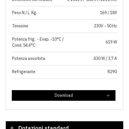
Peso N / L Kg.
169 / 189
Tensione
230V - 50 Hz
Potenza frig. - Evap. -10°C /
619 W
Cond. 54,4°C
Potenza assorbita
430 W / 3,7 A
Refrigerante
R290
Download
Dotazioni standard