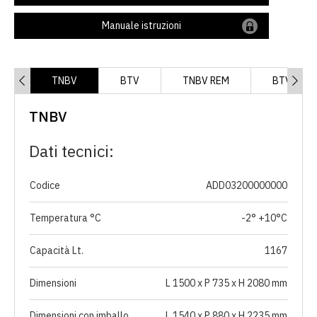
Manuale istruzioni
TNBV
BTV
TNBV REM
BTV REM
TNBV
Dati tecnici:
Codice
ADD03200000000
Temperatura °C
-2° +10°C
Capacità Lt.
1167
Dimensioni
L 1500 x P 735 x H 2080 mm
Dimensioni con imballo
L 1540 x P 880 x H 2235 mm