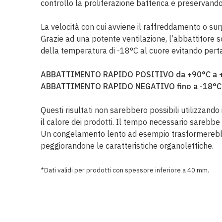
controllo la proliferazione batterica e preservand
La velocità con cui avviene il raffreddamento o sur
Grazie ad una potente ventilazione, l’abbattitore 
della temperatura di -18°C al cuore evitando perta
ABBATTIMENTO RAPIDO POSITIVO da +90°C a + 3°
ABBATTIMENTO RAPIDO NEGATIVO fino a -18°C al
Questi risultati non sarebbero possibili utilizzand
il calore dei prodotti. Il tempo necessario sarebbe
Un congelamento lento ad esempio trasformerebbe l
peggiorandone le caratteristiche organolettiche.
*Dati validi per prodotti con spessore inferiore a 40 mm.