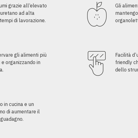
umi grazie all’elevato
Gli alimen
iuretano ad alta
mantengono
 tempi di lavorazione.
organolett
rvare gli alimenti più
Facilità d
i e organizzando in
friendly c
a.
dello str
o in cucina e un
ono di aumentare il
i guadagno.